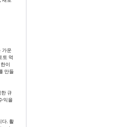
 새로
 가운
토토 먹
권한이
를 만들
격한 규
 수익을
다. 활