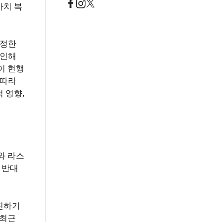
마치 복
공정한
 인해
이 현행
 따라
 영향,
와 라스
 반대
진하기
 최근