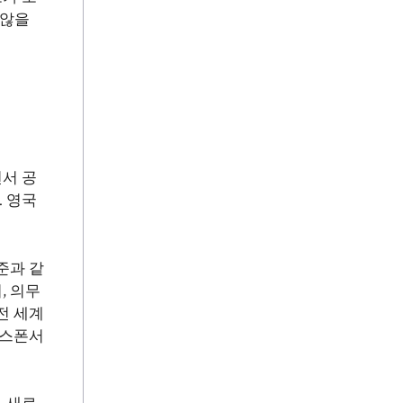
 않을
면서 공
 영국
준과 같
, 의무
전 세계
 스폰서