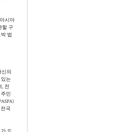
 아시아
관할 구
박 법
자신의
 있는
, 전
 주민
SPA)
 전국
가 도