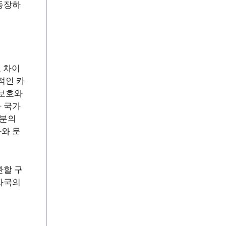
등장하
요 차이
적인 카
 보호와
 국가
부분의
와 문
관할 구
자국의