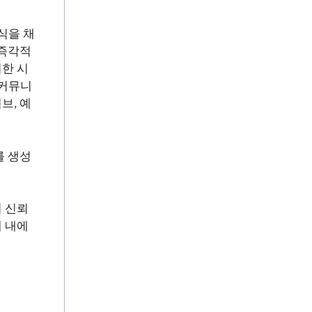
식을 채
 즉각적
한 시
 커뮤니
브, 예
를 생성
 신뢰
 내에