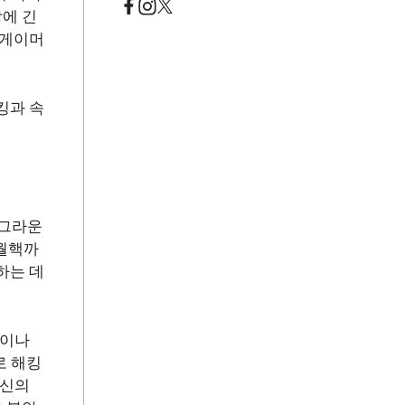
에 긴
 게이머
킹과 속
틀그라운
 월핵까
하는 데
력이나
로 해킹
자신의