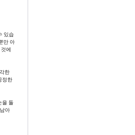
수 있습
뿐만 아
 것에
심각한
공정한
눈을 돌
 남아