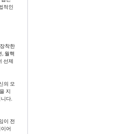
합법적인
 장착한
, 월핵
서 선제
신의 모
을 지
니다.
임이 전
레이어