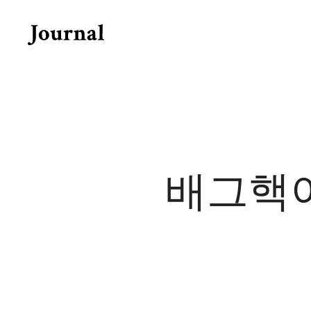
Skip
to
content
배그핵