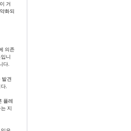
이 거
 약화되
에 의존
봇입니
니다.
을 발견
다.
른 플레
는 지
 입은