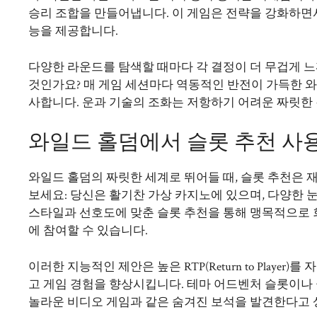
승리 조합을 만들어냅니다. 이 게임은 전략을 강화하면
능을 제공합니다.
다양한 라운드를 탐색할 때마다 각 결정이 더 무겁게 느
것인가요? 매 게임 세션마다 역동적인 반전이 가득한 
사합니다. 운과 기술의 조화는 저항하기 어려운 짜릿한
와일드 홀덤에서 슬롯 추천 사
와일드 홀덤의 짜릿한 세계로 뛰어들 때, 슬롯 추천은 
보세요: 당신은 활기찬 가상 카지노에 있으며, 다양한 
스타일과 선호도에 맞춘 슬롯 추천을 통해 맹목적으로 
에 참여할 수 있습니다.
이러한 지능적인 제안은 높은 RTP(Return to Pla
고 게임 경험을 향상시킵니다. 테마 어드벤처 슬롯이
놀라운 비디오 게임과 같은 숨겨진 보석을 발견한다고 