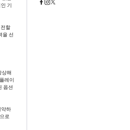
인 기
회전할
력을 선
 상상해
 플레이
된 옵션
 절약하
적으로