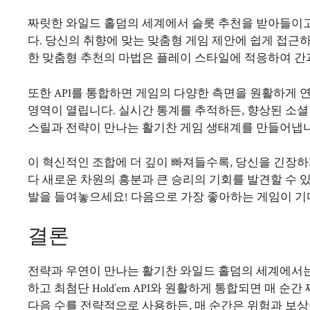
짜릿한 와일드 홀덤의 세계에서 슬롯 추천을 받아들이고 
다. 당신의 취향에 맞는 맞춤형 게임 제안에 쉽게 접근
한 맞춤형 추천의 마법은 플레이 스타일에 적응하여 간
또한 API를 통합하면 게임의 다양한 측면을 원활하게 
영역이 열립니다. 실시간 통계를 추적하든, 향상된 소
스릴과 전략이 만나는 활기찬 게임 생태계를 만들어냅니
이 혁신적인 조합에 더 깊이 빠져들수록, 당신을 긴장하
다 새로운 차원의 흥분과 큰 승리의 기회를 발견할 수 
발을 들여놓으세요! 다음으로 가장 좋아하는 게임이 기
결론
전략과 우연이 만나는 활기찬 와일드 홀덤의 세계에서
하고 최첨단 Hold’em API와 원활하게 통합되면 매 
다음 수를 전략적으로 사용하든, 매 순간은 위험과 보상