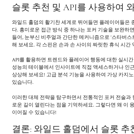
슬롯 추천 및 API를 사용하여
와일드 홀덤의 활기찬 세계로 뛰어들면 플레이어들은 종
다. 흥미로운 접근 방식 중 하나는 포커 기술을 보완하
들어, 눈부신 비주얼과 간단한 메커니즘으로 ‘스타버스
해 보세요. 각 스핀은 손과 손 사이의 짜릿한 휴식 시간 
API를 활용하면 트렌드와 플레이어 행동에 대한 실시간
성능의 테이블에서 인사이트에 직접 액세스하거나 인근
상상해 보세요! 고급 분석 기능을 사용하여 가상 카지
있습니다.
이러한 대체 전략을 탐구하면서 전통적인 포커 전술과 
로운 길이 열린다는 점을 기억하세요. 그렇다면 왜 이 
이어질 수 있습니다!
결론: 와일드 홀덤에서 슬롯 추천