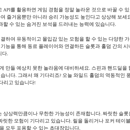
API를 활용하면 게임 경험을 정말 놀라운 것으로 바꿀 수 
하여 즐거움뿐만 아니라 승리 가능성도 높인다고 상상해 보세요
과할 수 있는 숨겨진 보석을 드러내는 능력에 있습니다.
연결하여 유동적이고 몰입감 있는 모험을 할 수 있는 다양한 
셜 기능을 통해 동료 플레이어와 연결하든 슬롯과 홀덤 간의 
다.
게 만들 예상치 못한 놀라움에 대비하세요. 스핀과 핸드딜을 
있습니다. 그래서 왜 기다리죠? 오늘 와일드 홀덤의 역동적인 
다리고 있습니다!
는 상상력만큼이나 무한한 가능성이 존재합니다. 짜릿한 슬롯
순간 짜릿한 모험이 기다리고 있습니다. 릴을 돌리거나 포커 테이
을 모두 포용할 수 있는 초대장입니다.