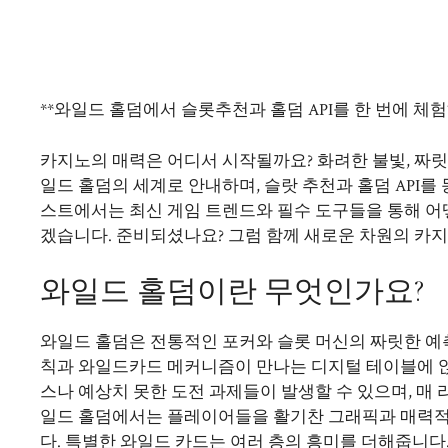
**와일드 홀덤에서 슬롯추천과 홀덤 API를 한 번에 체험
카지노의 매력은 어디서 시작될까요? 화려한 불빛, 짜
일드 홀덤
의 세계로 안내하며, 슬랏 추천과 홀덤 API를
스트에서는 최신 게임 트렌드와 필수 도구들을 통해 어
겠습니다. 준비되셨나요? 그럼 함께 새로운 차원의 카
와일드 홀덤이란 무엇인가요?
와일드 홀덤은 전통적인 포커와 슬롯 머신의 짜릿한 예
칙과 와일드카드 메커니즘이 만나는 디지털 테이블에 앉
스나 예상치 못한 도전 과제들이 발생할 수 있으며, 매
일드 홀덤에서는 플레이어들을 활기찬 그래픽과 매력
다. 특별한 와일드 카드는 여러 층의 흥미를 더해줍니다