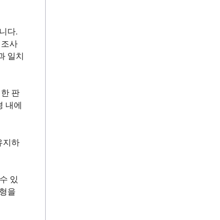
니다.
 조사
과 일치
저한 판
경 내에
 유지하
수 있
균형을