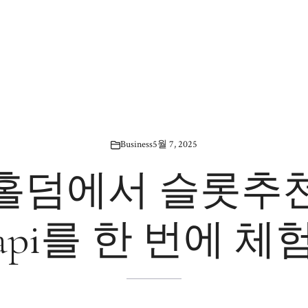
Business
5월 7, 2025
홀덤에서 슬롯추
api를 한 번에 체