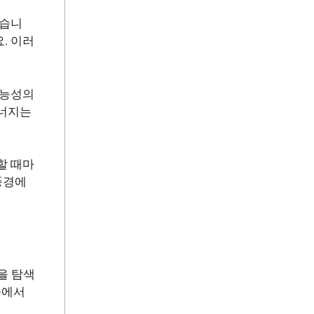
있습니
. 이러
가능성의
시너지는
할 때마
풍경에
을 탐색
블에서