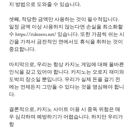
지 방법으로 도와줄 수 있습니다.
셋째, 적당한 금액만 사용하는 것이 필수적입니다.
일정 금액 이상 사용하지 않는다면 손실을 최소화할
수
https://ridezero.net/
있습니다. 또한 가끔씩 쉬는 시
간을 가져서 금전적인 면에서도 휴식을 취하는 것이
중요합니다.
마지막으로, 우리는 항상 카지노 게임에 대해 올바른
인식을 갖고 있어야 합니다. 카지노는 오로지 재미와
도박의 장소일 뿐입니다. 우리가 실제 돈을 걸기 전
에는 언제든지 그만둘 수 있다는 것을 명심해야 합니
다.
결론적으로, 카지노 사이트 이용 시 중독 위험은 매
우 심각하며 예방하기가 어렵습니다. 하지만 우리가
항