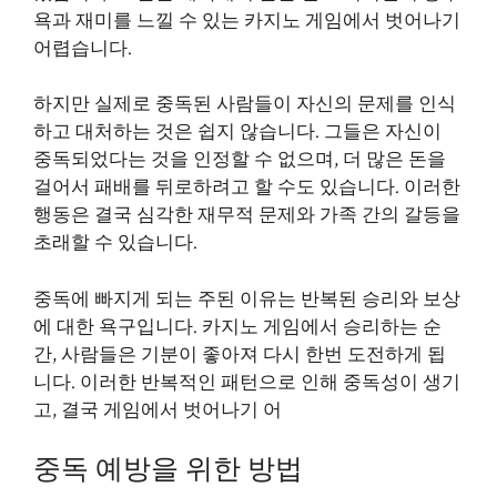
욕과 재미를 느낄 수 있는 카지노 게임에서 벗어나기
어렵습니다.
하지만 실제로 중독된 사람들이 자신의 문제를 인식
하고 대처하는 것은 쉽지 않습니다. 그들은 자신이
중독되었다는 것을 인정할 수 없으며, 더 많은 돈을
걸어서 패배를 뒤로하려고 할 수도 있습니다. 이러한
행동은 결국 심각한 재무적 문제와 가족 간의 갈등을
초래할 수 있습니다.
중독에 빠지게 되는 주된 이유는 반복된 승리와 보상
에 대한 욕구입니다. 카지노 게임에서 승리하는 순
간, 사람들은 기분이 좋아져 다시 한번 도전하게 됩
니다. 이러한 반복적인 패턴으로 인해 중독성이 생기
고, 결국 게임에서 벗어나기 어
중독 예방을 위한 방법