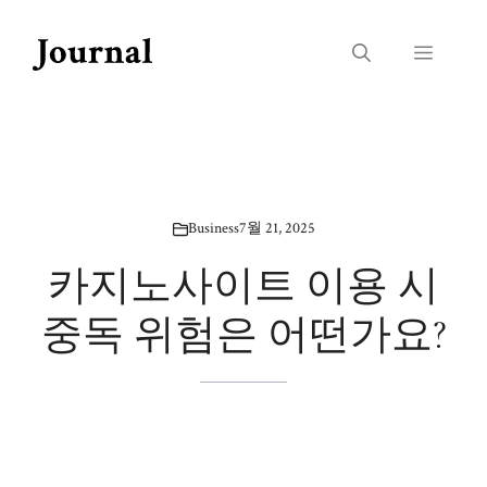
Skip
to
Menu
content
Business
7월 21, 2025
카지노사이트 이용 시
중독 위험은 어떤가요?