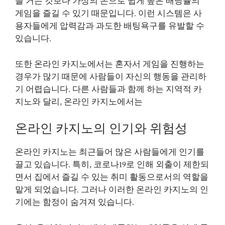
을 거는 것보다 가상의 돈으로 쉽게 높은 배당률의
게임을 즐길 수 있기 때문입니다. 이런 시스템은 사
용자들에게 압력감과 과도한 배팅욕구를 유발할 수
있습니다.
또한 온라인 카지노에서는 혼자서 게임을 진행하는
경우가 많기 때문에 사람들이 자신의 행동을 관리하
기 어렵습니다. 다른 사람들과 함께 하는 지역적 카
지노와 달리, 온라인 카지노에서는
온라인 카지노의 인기와 위험성
온라인 카지노는 최근들어 많은 사람들에게 인기를
끌고 있습니다. 특히, 코로나19로 인해 외출이 제한되
면서 집에서 즐길 수 있는 취미 활동으로서의 역할을
맡게 되었습니다. 그러나 이러한 온라인 카지노의 인
기에는 함정이 숨겨져 있습니다.