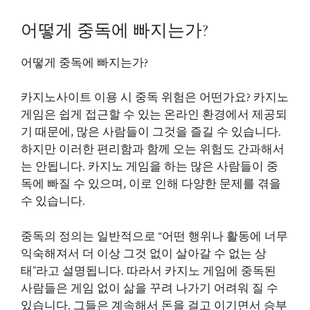
어떻게 중독에 빠지는가?
어떻게 중독에 빠지는가?
카지노사이트 이용 시 중독 위험은 어떤가요? 카지노
게임은 쉽게 접근할 수 있는 온라인 환경에서 제공되
기 때문에, 많은 사람들이 그것을 즐길 수 있습니다.
하지만 이러한 편리함과 함께 오는 위험도 간과해서
는 안됩니다. 카지노 게임을 하는 많은 사람들이 중
독에 빠질 수 있으며, 이로 인해 다양한 문제를 겪을
수 있습니다.
중독의 정의는 일반적으로 “어떤 행위나 활동에 너무
익숙해져서 더 이상 그것 없이 살아갈 수 없는 상
태”라고 설명됩니다. 따라서 카지노 게임에 중독된
사람들은 게임 없이 삶을 꾸려 나가기 어려워 질 수
있습니다. 그들은 계속해서 돈을 걸고 이기면서 승부