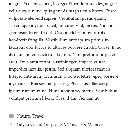
magna. Sed consequat, leo eget bibendum sodales, augue
velit cursus nunc, quis gravida magna mi a libero. Fusce
vulputate eleifend sapien. Vestibulum purus quam,
scelerisque ut, mollis sed, nonummy id, metus. Nullam
accumsan lorem in dui. Cras ultricies mi eu turpis
hendrerit fringilla. Vestibulum ante ipsum primis in
faucibus orci luctus et ultrices posuere cubilia Curae; In ac
dui quis mi consectetuer lacinia. Nam pretium turpis et
arcu. Duis arcu tortor, suscipit eget, imperdiet nec,
imperdiet iaculis, ipsum. Sed aliquam ultrices mauris.
Integer ante arcu, accumsan a, consectetuer eget, posuere
ut, mauris. Praesent adipiscing. Phasellus ullamcorper
ipsum rutrum nunc. Nunc nonummy metus. Vestibulum
volutpat pretium libero. Cras id dui. Aenean ut
Categories
Nature
,
Travel
Odysseys and Outposts: A Traveler’s Memoir