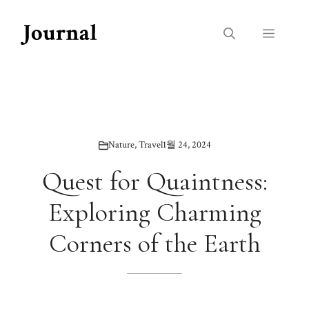
Skip
to
Menu
content
Nature
,
Travel
1월 24, 2024
Quest for Quaintness:
Exploring Charming
Corners of the Earth